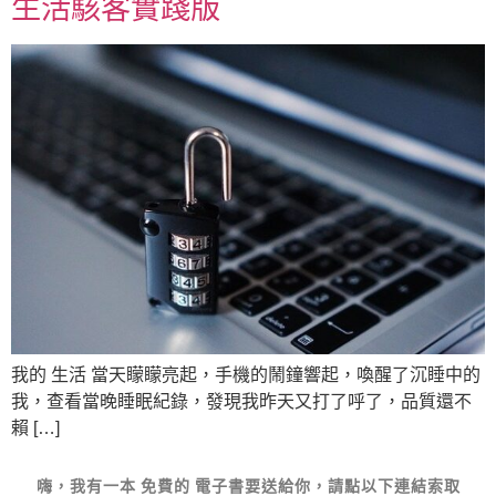
生活駭客實踐版
我的 生活 當天矇矇亮起，手機的鬧鐘響起，喚醒了沉睡中的
我，查看當晚睡眠紀錄，發現我昨天又打了呼了，品質還不
賴 […]
嗨，我有一本
免費的
電子書要送給你，請點以下連結索取