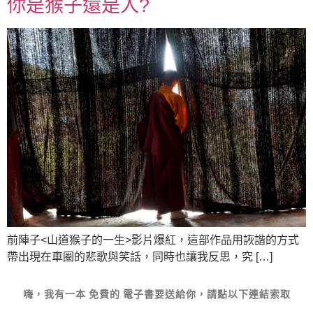
你是猴子還是人?
前陣子<山道猴子的一生>影片爆紅，這部作品用詼諧的方式
帶出現在車圈的悲歌與笑話，同時也讓我反思，究 […]
嗨，我有一本
免費的
電子書要送給你，請點以下連結索取